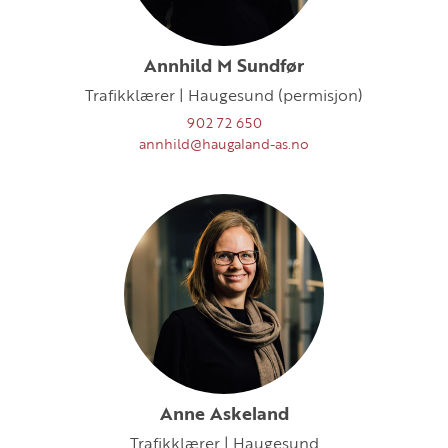
Annhild M Sundfør
Trafikklærer | Haugesund (permisjon)
902 72 650
annhild@haugaland-as.no
Anne Askeland
Trafikklærer | Haugesund