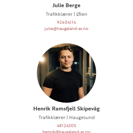
Julie Berge
Trafikklærer | Ølen
92404114
julie@haugaland-as.no
Henrik Ramsfjell Skipevåg
Trafikklærer | Haugesund
48124305
henrik@haugaland-as.no