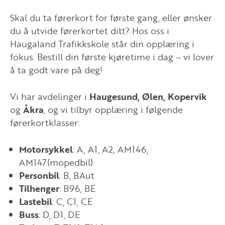
Skal du ta førerkort for første gang, eller ønsker
du å utvide førerkortet ditt? Hos oss i
Haugaland Trafikkskole står din opplæring i
fokus. Bestill din første kjøretime i dag – vi lover
å ta godt vare på deg!
Vi har avdelinger i
Haugesund, Ølen, Kopervik
og
Åkra
, og vi tilbyr opplæring i følgende
førerkortklasser:
Motorsykkel
: A, A1, A2, AM146,
AM147(mopedbil)
Personbil
: B, BAut
Tilhenger
: B96, BE
Lastebil
: C, C1, CE
Buss
: D, D1, DE