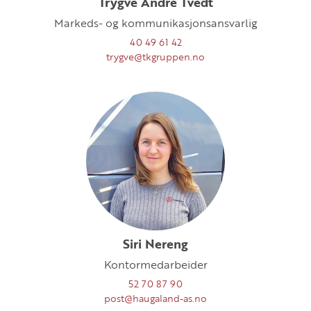
Trygve Andre Tvedt
Markeds- og kommunikasjonsansvarlig
40 49 61 42
trygve@tkgruppen.no
Siri Nereng
Kontormedarbeider
52 70 87 90
post@haugaland-as.no