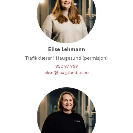
Elise Lehmann
Trafikklærer | Haugesund (permisjon)
950 97 959
elise@haugaland-as.no