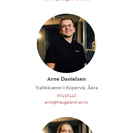
Arne Danielsen
Trafikklærer | Kopervik, Åkra
97407447
arne@haugaland-as.no