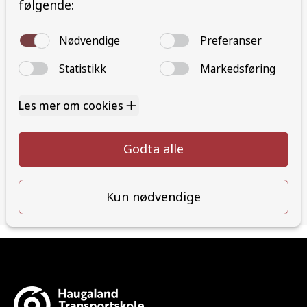
Prisjustering for pakkepris moped
Prisstigning for pakkepris moped fra 16. mars.
Les mer