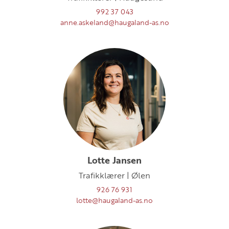
992 37 043
anne.askeland@haugaland-as.no
Lotte Jansen
Trafikklærer | Ølen
926 76 931
lotte@haugaland-as.no