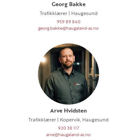
Georg Bakke
Trafikklærer | Haugesund
959 89 840
georg.bakke@haugaland-as.no
Arve Hvidsten
Trafikklærer | Kopervik, Haugesund
920 38 117
arve@haugaland-as.no