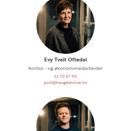
Evy Tveit Oftedal
Kontor - og økonomimedarbeider
52 70 87 90
post@haugaland-as.no