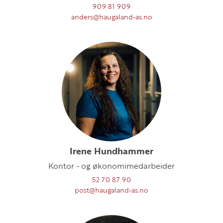
909 81 909
anders@haugaland-as.no
Irene Hundhammer
Kontor - og økonomimedarbeider
52 70 87 90
post@haugaland-as.no