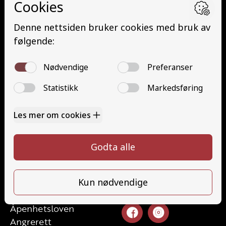
Minibuss med henger (D1E)
Buss med henger (DE)
Traktor (T)
Traktor (T141 og T148)
Mopedbil (AM147)
Trafikalt grunnkurs (TG)
Gods (YDG – YSK)
Person (YDP – YSK)
Kontakt
Kontakt oss
Ta førerkort
52 70 87 90
Priser
post@haugaland-as.no
Elevside
Ansatte
Følg oss
Kontakt oss
Åpenhetsloven
Angrerett