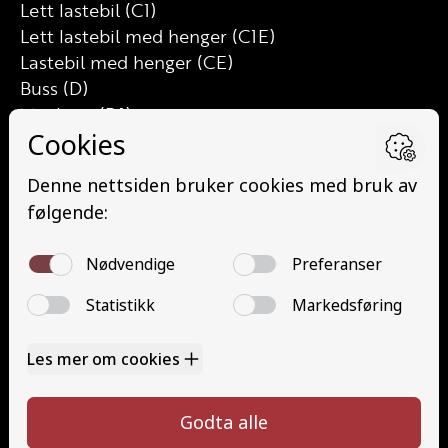
Lett lastebil (C1)
Lett lastebil med henger (C1E)
Lastebil med henger (CE)
Buss (D)
Minibuss (D1)
Minibuss med henger (D1E)
Buss med henger (DE)
Traktor (T)
Traktor (T141 og T148)
Mopedbil (AM147)
Trafikalt grunnkurs (TG)
Gods (YDG – YSK)
Person (YDP – YSK)
Kontakt
Kontakt oss
Ta førerkort
52 70 87 90
Priser
post@haugaland-as.no