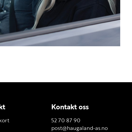
kt
Kontakt oss
kort
52 70 87 90
post@haugaland-as.no