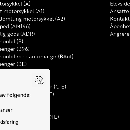
orsykkel (A)
Elevside
t motorsykkel (A1)
Ansatte
llomtung motorsykkel (A2)
Kontakt
ped (AM146)
Åpenhet
lig gods (ADR)
Angrere
sonbil (B)
henger (B96)
rsonbil med automatgir (BAut)
henger (BE)
tebil (C)
t lastebil (C1)
t lastebil med henger (C1E)
tebil med henger (CE)
s (D)
ibuss (D1)
nibuss med henger (D1E)
ss med henger (DE)