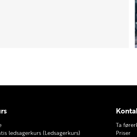
rs
Konta
e
Ta fører
tis ledsagerkurs (Ledsagerkurs)
Priser