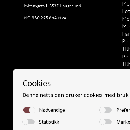
Mot
Kvitsøygata 1, 5537 Haugesund
Let
NO 980 295 664 MVA
Me
Mo
Far
Per
Til
Pe
Til
Las
Let
Let
Las
Bus
Min
Mi
Bu