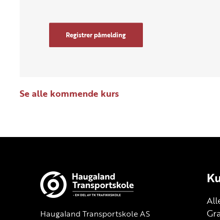
Registrer påmelding
Se alle kommende kurs
Ku
All
Gra
Haugaland Transportskole AS