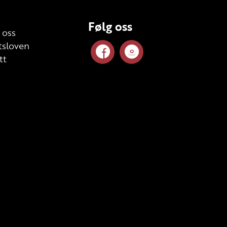
Følg oss
 oss
sloven
tt