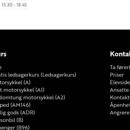
15.30 - 18.45
rs
Konta
e
Ta fører
tis ledsagerkurs (Ledsagerkurs)
Priser
orsykkel (A)
Elevside
t motorsykkel (A1)
Ansatte
llomtung motorsykkel (A2)
Kontakt
ped (AM146)
Åpenhet
lig gods (ADR)
Angrere
sonbil (B)
henger (B96)