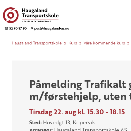
☏ 52 70 87 90
✉ post@haugaland-as.no
Haugaland Transportskole
Kurs
Våre kommende kurs
Påmelding Trafikalt
m/førstehjelp, uten 
Tirsdag 22. aug kl. 15.30 - 18.15
Sted:
Hovedgt.13, Kopervik
Arrangør:
Haugaland Transportskole AS