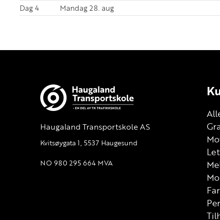
Dag 4
Mandag 28. aug
Ku
All
Gra
Haugaland Transportskole AS
Mot
Kvitsøygata 1, 5537 Haugesund
Let
NO 980 295 664 MVA
Me
Mo
Far
Per
Til