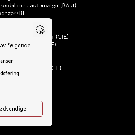
rsonbil med automatgir (BAut)
henger (BE)
tebil (C)
t lastebil (C1)
t lastebil med henger (C1E)
tebil med henger (CE)
s (D)
ibuss (D1)
nibuss med henger (D1E)
ss med henger (DE)
ktor (T)
ktor (T141 og T148)
pedbil (AM147)
fikalt grunnkurs (TG)
ds (YDG – YSK)
rson (YDP – YSK)