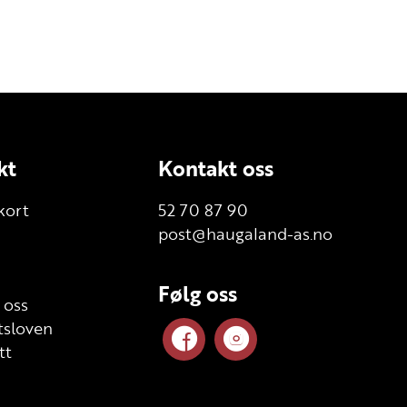
kt
Kontakt oss
kort
52 70 87 90
post@haugaland-as.no
Følg oss
 oss
sloven
tt