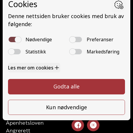
Minibuss med henger (D1E)
Buss med henger (DE)
Traktor (T)
Traktor (T141 og T148)
Mopedbil (AM147)
Trafikalt grunnkurs (TG)
Gods (YDG – YSK)
Person (YDP – YSK)
Kontakt
Kontakt oss
Ta førerkort
52 70 87 90
Priser
post@haugaland-as.no
Elevside
Ansatte
Følg oss
Kontakt oss
Åpenhetsloven
Angrerett