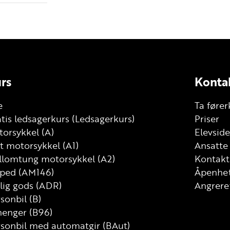
rs
Konta
e
Ta fører
tis ledsagerkurs (Ledsagerkurs)
Priser
orsykkel (A)
Elevside
t motorsykkel (A1)
Ansatte
llomtung motorsykkel (A2)
Kontakt
ped (AM146)
Åpenhet
lig gods (ADR)
Angrere
sonbil (B)
henger (B96)
rsonbil med automatgir (BAut)