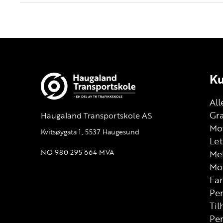
Ku
All
Gra
Haugaland Transportskole AS
Mot
Kvitsøygata 1, 5537 Haugesund
Let
NO 980 295 664 MVA
Me
Mo
Far
Per
Til
Pe