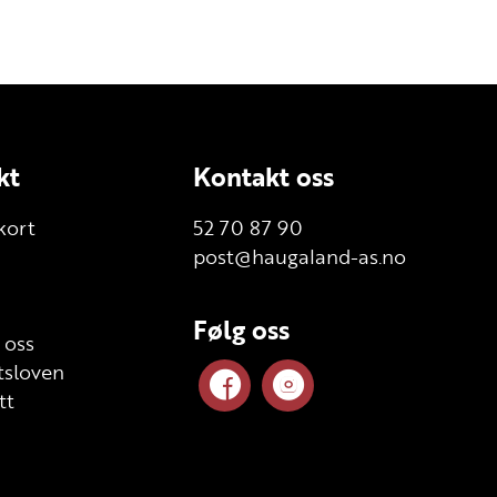
kt
Kontakt oss
kort
52 70 87 90
post@haugaland-as.no
Følg oss
 oss
sloven
tt