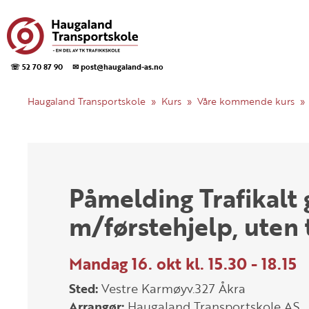
☏ 52 70 87 90
✉ post@haugaland-as.no
Haugaland Transportskole
Kurs
Våre kommende kurs
Påmelding Trafikalt
m/førstehjelp, uten 
Mandag 16. okt kl. 15.30 - 18.15
Sted:
Vestre Karmøyv.327 Åkra
Arrangør:
Haugaland Transportskole AS