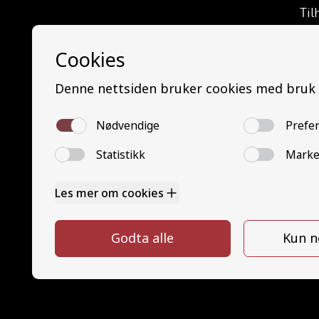
Til
Las
Let
Let
Las
Bus
Min
Mi
Bu
Tra
Tra
Mo
Tra
Go
Pe