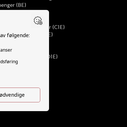
henger (BE)
tebil (C)
t lastebil (C1)
t lastebil med henger (C1E)
tebil med henger (CE)
s (D)
ibuss (D1)
nibuss med henger (D1E)
ss med henger (DE)
ktor (T)
ktor (T141 og T148)
pedbil (AM147)
fikalt grunnkurs (TG)
ds (YDG – YSK)
rson (YDP – YSK)