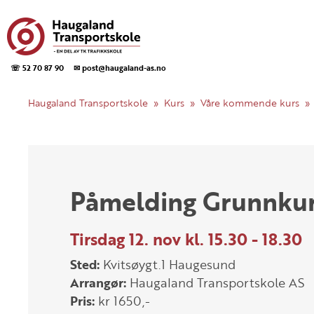
☏ 52 70 87 90
✉ post@haugaland-as.no
Haugaland Transportskole
Kurs
Våre kommende kurs
Påmelding Grunnku
Tirsdag 12. nov kl. 15.30 - 18.30
Sted:
Kvitsøygt.1 Haugesund
Arrangør:
Haugaland Transportskole AS
Pris:
kr 1650,-