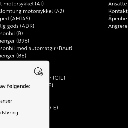
t motorsykkel (A1)
Ansatte
llomtung motorsykkel (A2)
Kontakt
ped (AM146)
Åpenhet
lig gods (ADR)
Angrere
sonbil (B)
henger (B96)
rsonbil med automatgir (BAut)
henger (BE)
tebil (C)
t lastebil (C1)
t lastebil med henger (C1E)
tebil med henger (CE)
s (D)
ibuss (D1)
nibuss med henger (D1E)
ss med henger (DE)
ktor (T)