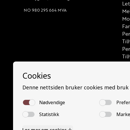
Let
NO 980 295 664 MVA
Me
Mo
Far
Per
Til
Pe
Til
Las
Let
Let
Las
Bus
Min
Mi
Bu
Tra