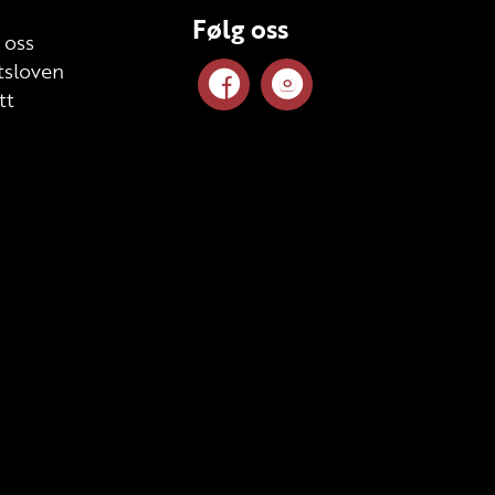
Følg oss
 oss
sloven
tt