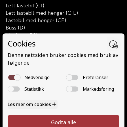
Lett lastebil (C1)
Lett lastebil med henger (C1E)
Lastebil med henger (CE)
Buss (D)
Minibuss (D1)
Minibuss med henger (D1E)
Buss med henger (DE)
Traktor (T)
Traktor (T141 og T148)
Mopedbil (AM147)
Trafikalt grunnkurs (TG)
Gods (YDG – YSK)
Person (YDP – YSK)
Kontakt
Kontakt oss
Ta førerkort
52 70 87 90