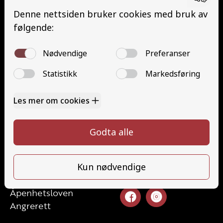
Buss med henger (DE)
Traktor (T)
Traktor (T141 og T148)
Mopedbil (AM147)
Trafikalt grunnkurs (TG)
Gods (YDG – YSK)
Person (YDP – YSK)
Kontakt
Kontakt oss
Ta førerkort
52 70 87 90
Priser
post@haugaland-as.no
Elevside
Ansatte
Følg oss
Kontakt oss
Åpenhetsloven
Angrerett