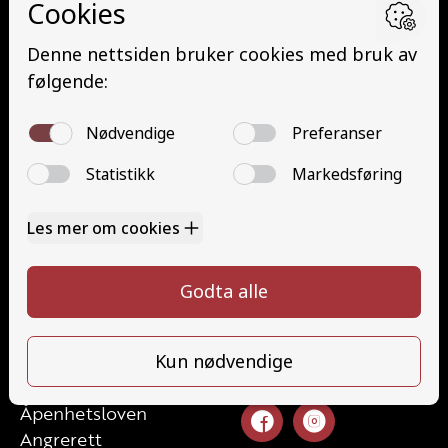
Minibuss med henger (D1E)
Buss med henger (DE)
Traktor (T)
Traktor (T141 og T148)
Mopedbil (AM147)
Trafikalt grunnkurs (TG)
Gods (YDG – YSK)
Person (YDP – YSK)
Kontakt
Kontakt oss
Ta førerkort
52 70 87 90
Priser
post@haugaland-as.no
Elevside
Ansatte
Følg oss
Kontakt oss
Åpenhetsloven
Angrerett