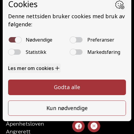
Minibuss med henger (D1E)
Buss med henger (DE)
Traktor (T)
Traktor (T141 og T148)
Mopedbil (AM147)
Trafikalt grunnkurs (TG)
Gods (YDG – YSK)
Person (YDP – YSK)
Kontakt
Kontakt oss
Ta førerkort
52 70 87 90
Priser
post@haugaland-as.no
Elevside
Ansatte
Følg oss
Kontakt oss
Åpenhetsloven
Angrerett