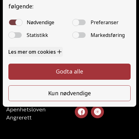
Traktor (T)
Traktor (T141 og T148)
Mopedbil (AM147)
Trafikalt grunnkurs (TG)
Gods (YDG – YSK)
Person (YDP – YSK)
Kontakt
Kontakt oss
Ta førerkort
52 70 87 90
Priser
post@haugaland-as.no
Elevside
Ansatte
Følg oss
Kontakt oss
Åpenhetsloven
Angrerett