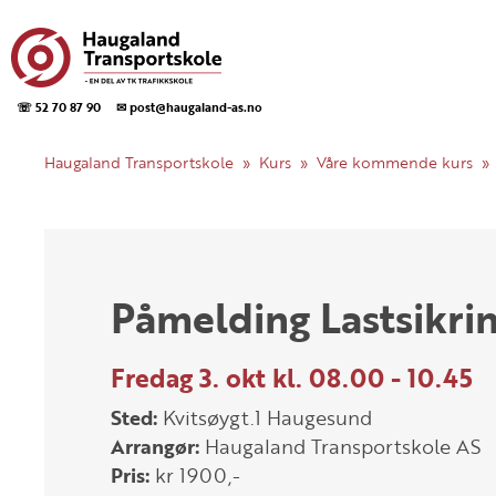
☏ 52 70 87 90
✉ post@haugaland-as.no
Haugaland Transportskole
Kurs
Våre kommende kurs
Påmelding Lastsikri
Fredag 3. okt kl. 08.00 - 10.45
Sted:
Kvitsøygt.1 Haugesund
Arrangør:
Haugaland Transportskole AS
Pris:
kr 1900,-