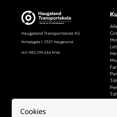
Ku
All
Gra
Haugaland Transportskole AS
Mot
Kvitsøygata 1, 5537 Haugesund
Let
NO 980 295 664 MVA
Me
Mo
Far
Per
Til
Pe
Til
Las
Let
Let