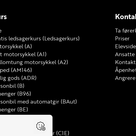
rs
Konta
e
Ta fører
tis ledsagerkurs (Ledsagerkurs)
Priser
orsykkel (A)
Elevside
t motorsykkel (A1)
Ansatte
llomtung motorsykkel (A2)
Kontakt
ped (AM146)
Åpenhet
lig gods (ADR)
Angrere
sonbil (B)
henger (B96)
rsonbil med automatgir (BAut)
henger (BE)
tebil (C)
t lastebil (C1)
t lastebil med henger (C1E)