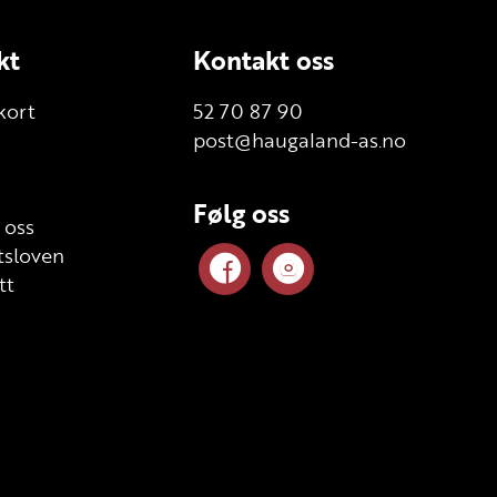
kt
Kontakt oss
kort
52 70 87 90
post@haugaland-as.no
Følg oss
 oss
sloven
tt