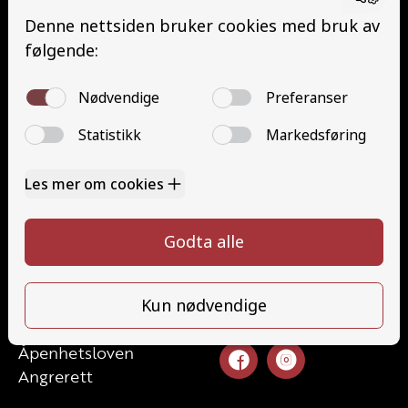
Buss med henger (DE)
Traktor (T)
Traktor (T141 og T148)
Mopedbil (AM147)
Trafikalt grunnkurs (TG)
Gods (YDG – YSK)
Person (YDP – YSK)
Kontakt
Kontakt oss
Ta førerkort
52 70 87 90
Priser
post@haugaland-as.no
Elevside
Ansatte
Følg oss
Kontakt oss
Åpenhetsloven
Angrerett