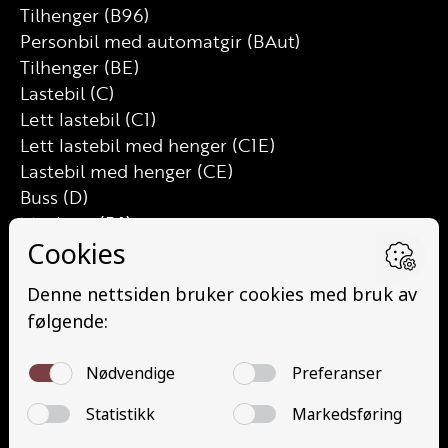
Tilhenger (B96)
Personbil med automatgir (BAut)
Tilhenger (BE)
Lastebil (C)
Lett lastebil (C1)
Lett lastebil med henger (C1E)
Lastebil med henger (CE)
Buss (D)
Minibuss (D1)
Minibuss med henger (D1E)
Buss med henger (DE)
Traktor (T)
Traktor (T141 og T148)
Mopedbil (AM147)
Trafikalt grunnkurs (TG)
Gods (YDG – YSK)
Person (YDP – YSK)