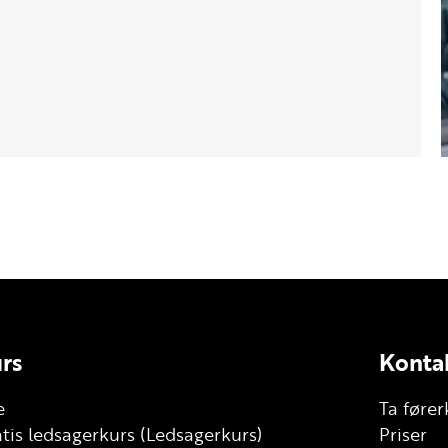
rs
Konta
e
Ta fører
tis ledsagerkurs (Ledsagerkurs)
Priser