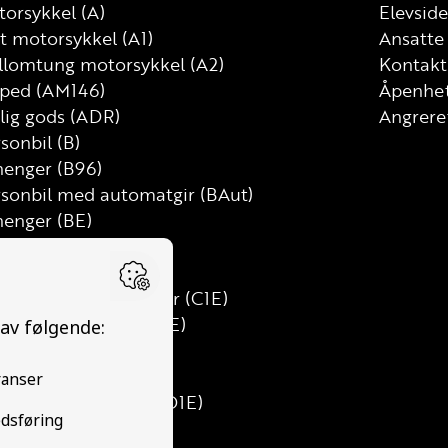
orsykkel (A)
Elevside
t motorsykkel (A1)
Ansatte
llomtung motorsykkel (A2)
Kontakt
ped (AM146)
Åpenhet
lig gods (ADR)
Angrere
sonbil (B)
henger (B96)
rsonbil med automatgir (BAut)
henger (BE)
tebil (C)
t lastebil (C1)
t lastebil med henger (C1E)
tebil med henger (CE)
s (D)
ibuss (D1)
nibuss med henger (D1E)
ss med henger (DE)