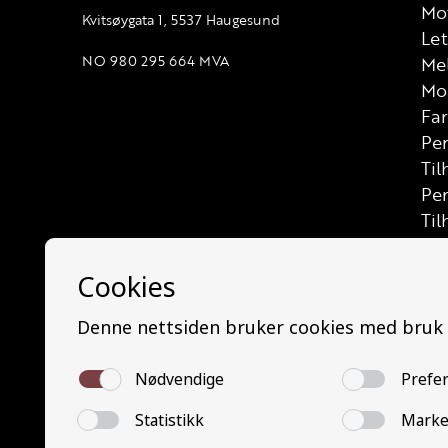
Mot
Kvitsøygata 1, 5537 Haugesund
Let
NO 980 295 664 MVA
Me
Mo
Far
Per
Til
Pe
Til
Las
Let
Let
Las
Bus
Min
Mi
Bu