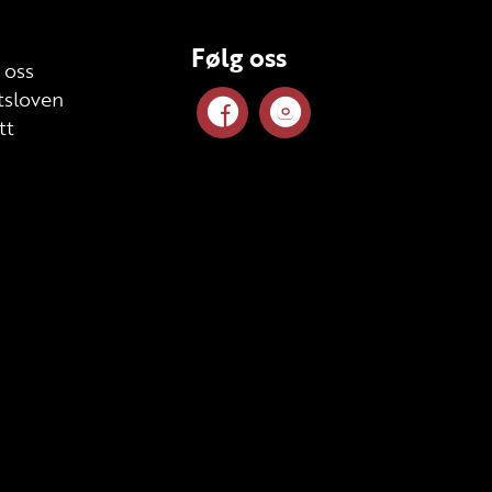
Følg oss
 oss
sloven
tt