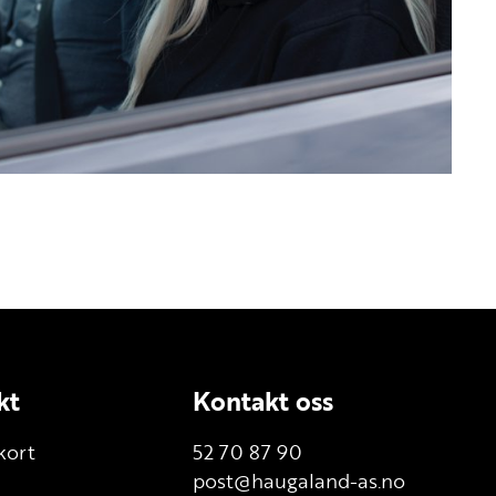
kt
Kontakt oss
kort
52 70 87 90
post@haugaland-as.no