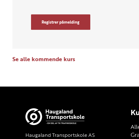
Registrer påmelding
Se alle kommende kurs
Ku
All
Gra
Haugaland Transportskole AS