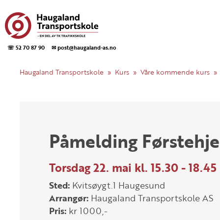
☏ 52 70 87 90
✉ post@haugaland-as.no
Haugaland Transportskole
Kurs
Våre kommende kurs
Påmelding Førstehjel
Torsdag 22. mai kl. 15.30 - 18.45
Sted:
Kvitsøygt.1 Haugesund
Arrangør:
Haugaland Transportskole AS
Pris:
kr 1000,-