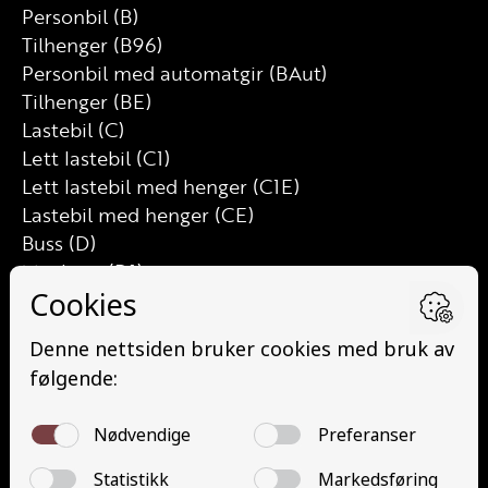
Personbil (B)
Tilhenger (B96)
Personbil med automatgir (BAut)
Tilhenger (BE)
Lastebil (C)
Lett lastebil (C1)
Lett lastebil med henger (C1E)
Lastebil med henger (CE)
Buss (D)
Minibuss (D1)
Minibuss med henger (D1E)
Buss med henger (DE)
Traktor (T)
Traktor (T141 og T148)
Mopedbil (AM147)
Trafikalt grunnkurs (TG)
Gods (YDG – YSK)