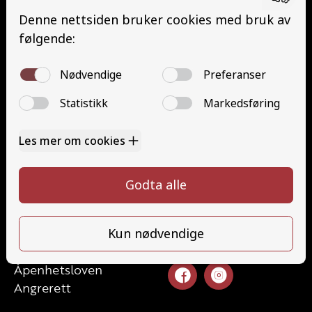
Buss med henger (DE)
Traktor (T)
Traktor (T141 og T148)
Mopedbil (AM147)
Trafikalt grunnkurs (TG)
Gods (YDG – YSK)
Person (YDP – YSK)
Kontakt
Kontakt oss
Ta førerkort
52 70 87 90
Priser
post@haugaland-as.no
Elevside
Ansatte
Følg oss
Kontakt oss
Åpenhetsloven
Angrerett