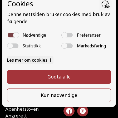
Minibuss med henger (D1E)
Buss med henger (DE)
Traktor (T)
Traktor (T141 og T148)
Mopedbil (AM147)
Trafikalt grunnkurs (TG)
Gods (YDG – YSK)
Person (YDP – YSK)
Kontakt
Kontakt oss
Ta førerkort
52 70 87 90
Priser
post@haugaland-as.no
Elevside
Ansatte
Følg oss
Kontakt oss
Åpenhetsloven
Angrerett