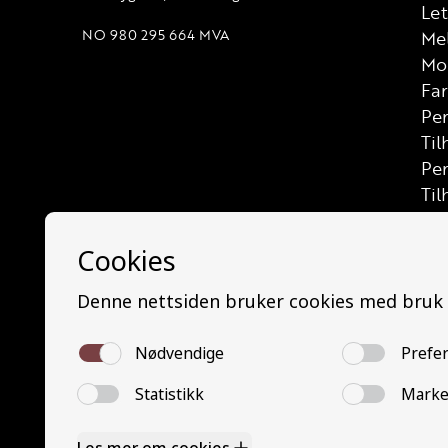
Let
NO 980 295 664 MVA
Me
Mo
Far
Per
Til
Pe
Til
Las
Let
Let
Las
Bus
Min
Mi
Bu
Tra