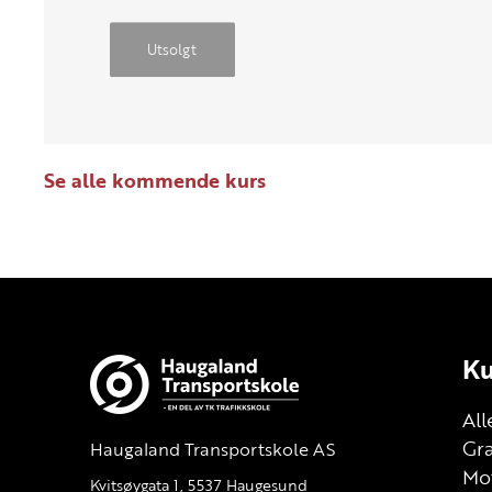
Utsolgt
Se alle kommende kurs
Ku
All
Gra
Haugaland Transportskole AS
Mot
Kvitsøygata 1, 5537 Haugesund