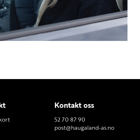
kt
Kontakt oss
kort
52 70 87 90
post@haugaland-as.no