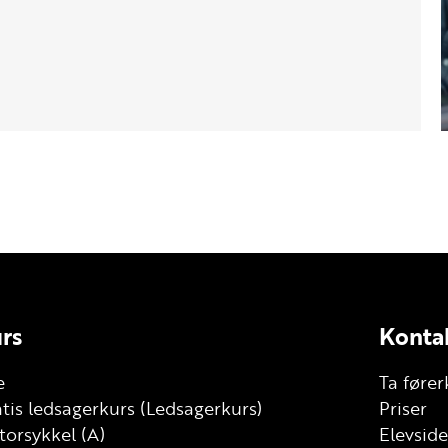
rs
Konta
e
Ta fører
tis ledsagerkurs (Ledsagerkurs)
Priser
orsykkel (A)
Elevside