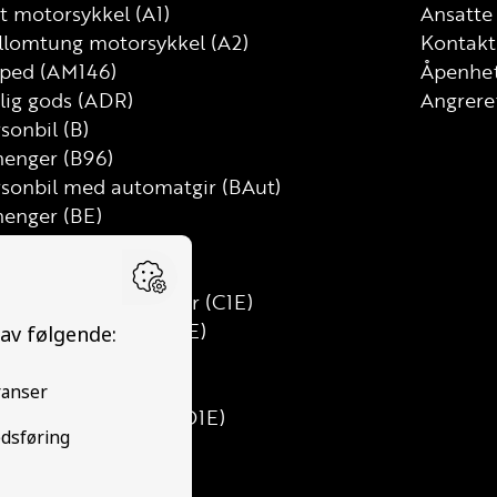
t motorsykkel (A1)
Ansatte
llomtung motorsykkel (A2)
Kontakt
ped (AM146)
Åpenhet
lig gods (ADR)
Angrere
sonbil (B)
henger (B96)
rsonbil med automatgir (BAut)
henger (BE)
tebil (C)
t lastebil (C1)
t lastebil med henger (C1E)
tebil med henger (CE)
s (D)
ibuss (D1)
nibuss med henger (D1E)
ss med henger (DE)
ktor (T)