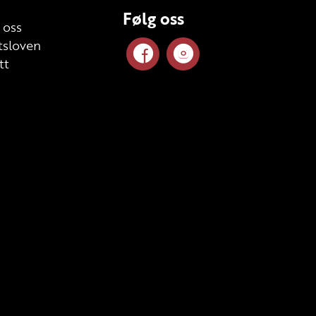
Følg oss
 oss
sloven
tt