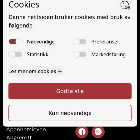
Minibuss med henger (D1E)
Buss med henger (DE)
Traktor (T)
Traktor (T141 og T148)
Mopedbil (AM147)
Trafikalt grunnkurs (TG)
Gods (YDG – YSK)
Person (YDP – YSK)
Kontakt
Kontakt oss
Ta førerkort
52 70 87 90
Priser
post@haugaland-as.no
Elevside
Ansatte
Følg oss
Kontakt oss
Åpenhetsloven
Angrerett