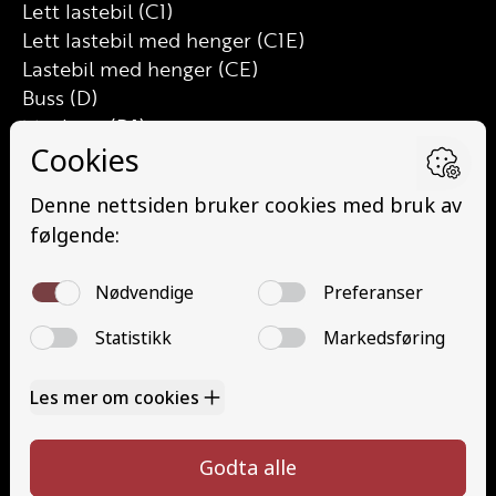
Lett lastebil (C1)
Lett lastebil med henger (C1E)
Lastebil med henger (CE)
Buss (D)
Minibuss (D1)
Minibuss med henger (D1E)
Buss med henger (DE)
Traktor (T)
Traktor (T141 og T148)
Mopedbil (AM147)
Trafikalt grunnkurs (TG)
Gods (YDG – YSK)
Person (YDP – YSK)
Kontakt
Kontakt oss
Ta førerkort
52 70 87 90
Priser
post@haugaland-as.no