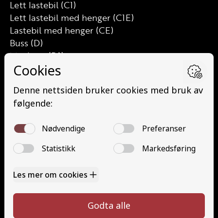
Lett lastebil (C1)
Lett lastebil med henger (C1E)
Lastebil med henger (CE)
Buss (D)
Minibuss (D1)
Minibuss med henger (D1E)
Buss med henger (DE)
Traktor (T)
Traktor (T141 og T148)
Mopedbil (AM147)
Trafikalt grunnkurs (TG)
Gods (YDG – YSK)
Person (YDP – YSK)
Kontakt
Kontakt oss
Ta førerkort
52 70 87 90
Priser
post@haugaland-as.no