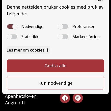
Buss med henger (DE)
Traktor (T)
Traktor (T141 og T148)
Mopedbil (AM147)
Trafikalt grunnkurs (TG)
Gods (YDG – YSK)
Person (YDP – YSK)
Kontakt
Kontakt oss
Ta førerkort
52 70 87 90
Priser
post@haugaland-as.no
Elevside
Ansatte
Følg oss
Kontakt oss
Åpenhetsloven
Angrerett