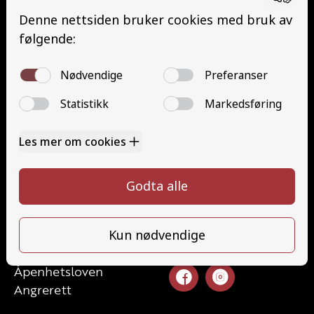
Buss med henger (DE)
Traktor (T)
Traktor (T141 og T148)
Mopedbil (AM147)
Trafikalt grunnkurs (TG)
Gods (YDG – YSK)
Person (YDP – YSK)
Kontakt
Kontakt oss
Ta førerkort
52 70 87 90
Priser
post@haugaland-as.no
Elevside
Ansatte
Følg oss
Kontakt oss
Åpenhetsloven
Angrerett