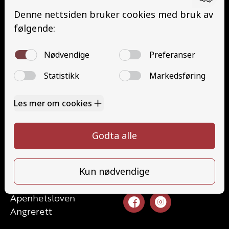
Buss med henger (DE)
Traktor (T)
Traktor (T141 og T148)
Mopedbil (AM147)
Trafikalt grunnkurs (TG)
Gods (YDG – YSK)
Person (YDP – YSK)
Kontakt
Kontakt oss
Ta førerkort
52 70 87 90
Priser
post@haugaland-as.no
Elevside
Ansatte
Følg oss
Kontakt oss
Åpenhetsloven
Angrerett