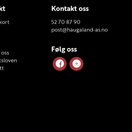
kt
Kontakt oss
kort
52 70 87 90
post@haugaland-as.no
Følg oss
 oss
sloven
tt