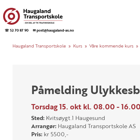
☏ 52 70 87 90
✉ post@haugaland-as.no
Haugaland Transportskole
Kurs
Våre kommende kurs
Påmelding Ulykkes
Torsdag 15. okt kl. 08.00 - 16.0
Sted:
Kvitsøygt.1 Haugesund
Arrangør:
Haugaland Transportskole AS
Pris:
kr 5500,-