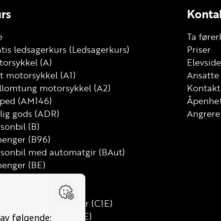
rs
Konta
e
Ta fører
tis ledsagerkurs (Ledsagerkurs)
Priser
orsykkel (A)
Elevside
t motorsykkel (A1)
Ansatte
llomtung motorsykkel (A2)
Kontakt
ped (AM146)
Åpenhet
lig gods (ADR)
Angrere
sonbil (B)
henger (B96)
rsonbil med automatgir (BAut)
henger (BE)
tebil (C)
t lastebil (C1)
t lastebil med henger (C1E)
tebil med henger (CE)