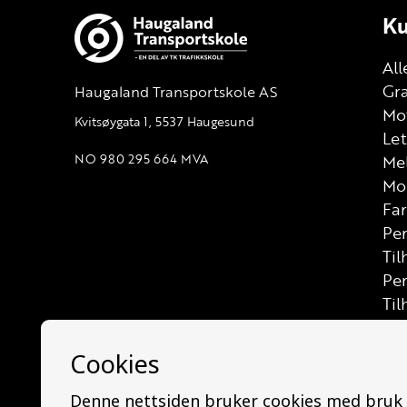
Ku
All
Gra
Haugaland Transportskole AS
Mot
Kvitsøygata 1, 5537 Haugesund
Let
NO 980 295 664 MVA
Me
Mo
Far
Per
Til
Pe
Til
Las
Let
Let
Las