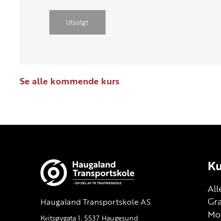
Utsolgt
Se alle kommende kurs
Ku
All
Gra
Haugaland Transportskole AS
Mot
Kvitsøygata 1, 5537 Haugesund