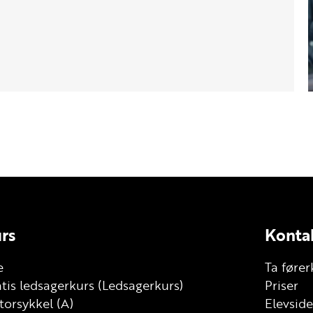
rs
Konta
e
Ta fører
tis ledsagerkurs (Ledsagerkurs)
Priser
orsykkel (A)
Elevside