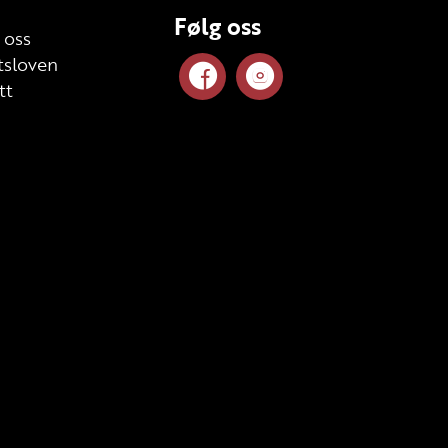
Følg oss
 oss
sloven
tt