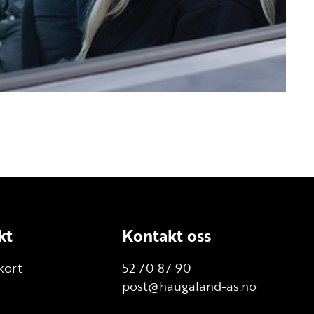
kt
Kontakt oss
kort
52 70 87 90
post@haugaland-as.no