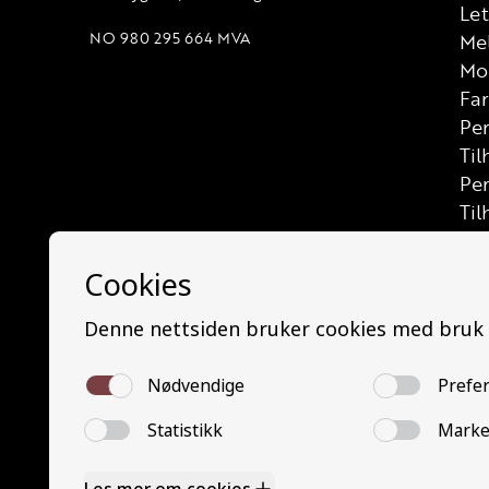
Let
NO 980 295 664 MVA
Me
Mo
Far
Per
Til
Pe
Til
Las
Let
Let
Las
Bus
Min
Mi
Bu
Tra