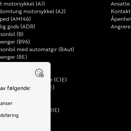
t motorsykkel (A1)
Ansatte
llomtung motorsykkel (A2)
Kontakt
ped (AM146)
Åpenhet
lig gods (ADR)
Angrere
sonbil (B)
henger (B96)
rsonbil med automatgir (BAut)
henger (BE)
tebil (C)
t lastebil (C1)
t lastebil med henger (C1E)
tebil med henger (CE)
s (D)
ibuss (D1)
nibuss med henger (D1E)
ss med henger (DE)
ktor (T)