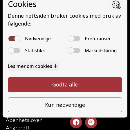
Minibuss med henger (D1E)
Buss med henger (DE)
Traktor (T)
Traktor (T141 og T148)
Mopedbil (AM147)
Trafikalt grunnkurs (TG)
Gods (YDG – YSK)
Person (YDP – YSK)
Kontakt
Kontakt oss
Ta førerkort
52 70 87 90
Priser
post@haugaland-as.no
Elevside
Ansatte
Følg oss
Kontakt oss
Åpenhetsloven
Angrerett