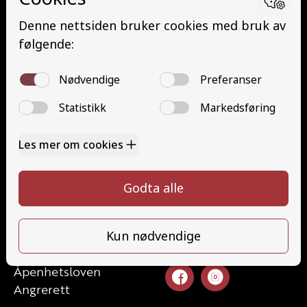
Buss med henger (DE)
Traktor (T)
Traktor (T141 og T148)
Mopedbil (AM147)
Trafikalt grunnkurs (TG)
Gods (YDG – YSK)
Person (YDP – YSK)
Kontakt
Kontakt oss
Ta førerkort
52 70 87 90
Priser
post@haugaland-as.no
Elevside
Ansatte
Følg oss
Kontakt oss
Åpenhetsloven
Angrerett