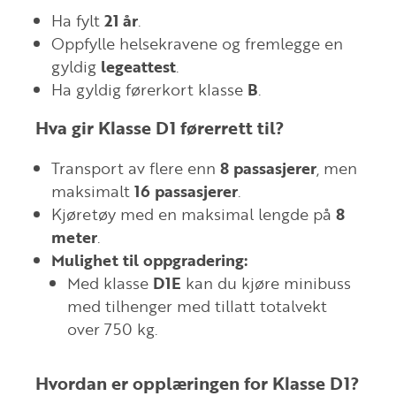
Ha fylt
21 år
.
Oppfylle helsekravene og fremlegge en
gyldig
legeattest
.
Ha gyldig førerkort klasse
B
.
Hva gir Klasse D1 førerrett til?
Transport av flere enn
8 passasjerer
, men
maksimalt
16 passasjerer
.
Kjøretøy med en maksimal lengde på
8
meter
.
Mulighet til oppgradering:
Med klasse
D1E
kan du kjøre minibuss
med tilhenger med tillatt totalvekt
over 750 kg.
Hvordan er opplæringen for Klasse D1?