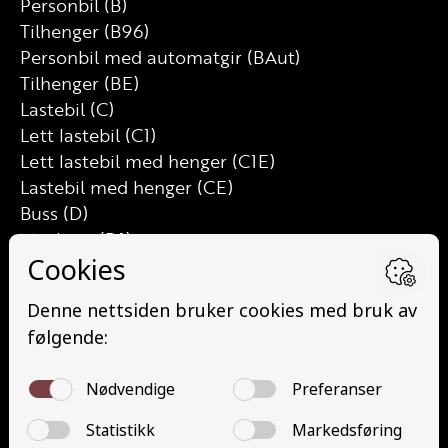
Personbil (B)
Tilhenger (B96)
Personbil med automatgir (BAut)
Tilhenger (BE)
Lastebil (C)
Lett lastebil (C1)
Lett lastebil med henger (C1E)
Lastebil med henger (CE)
Buss (D)
Minibuss (D1)
Minibuss med henger (D1E)
Buss med henger (DE)
Traktor (T)
Traktor (T141 og T148)
Mopedbil (AM147)
Trafikalt grunnkurs (TG)
Gods (YDG – YSK)
Person (YDP – YSK)